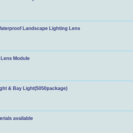
rproof Landscape Lighting Lens
Lens Module
ht & Bay Light(5050package)
ials available