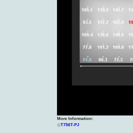
More Information:
◎
T756T-PJ