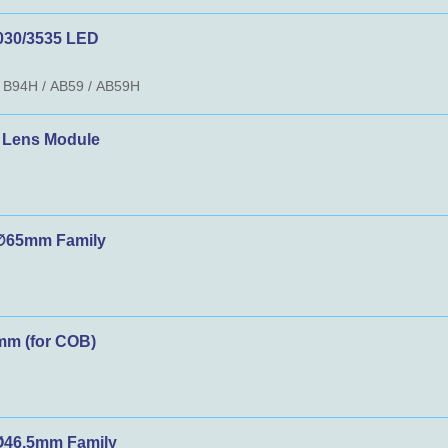
030/3535 LED
 / B94H / AB59 / AB59H
Lens Module
∅65mm Family
m (for COB)
46.5mm Family