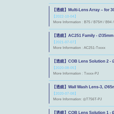
【透鏡】Multi-Lens Array – for 3
【2022-10-04】
More Information : B75 / B75H / B94
【透鏡】AC251 Family - ∅35mm 
【2021-07-07】
More Information : AC251-Txxxx
【透鏡】COB Lens Solution 2 - 
【2020-08-05】
More Information : Txxxx-PJ
【透鏡】Wall Wash Lens-3, ∅65m
【2020-07-08】
More Information: ◎T756T-PJ
【透鏡】COB Lens Solution 1 - Ø