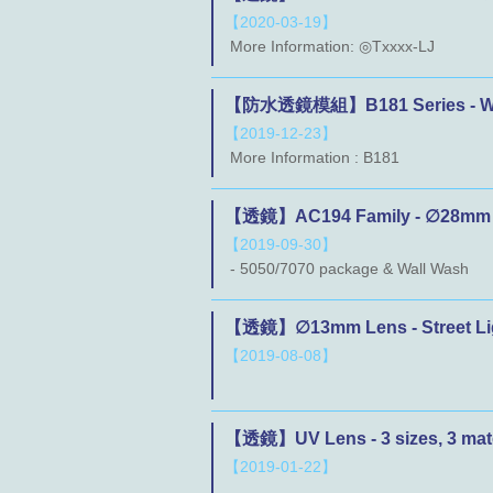
【2020-03-19】
More Information: ◎Txxxx-LJ
【防水透鏡模組】B181 Series - Wate
【2019-12-23】
More Information : B181
【透鏡】AC194 Family - ∅28mm 
【2019-09-30】
- 5050/7070 package & Wall Wash
【透鏡】∅13mm Lens - Street Lig
【2019-08-08】
【透鏡】UV Lens - 3 sizes, 3 mater
【2019-01-22】