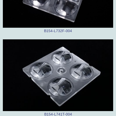
B154-L732F-004
B154-L741T-004