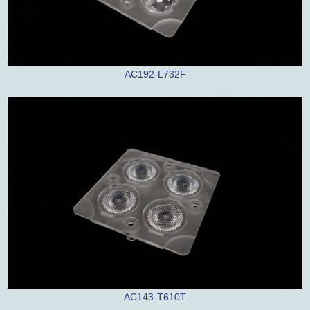
AC192-L732F
AC143-T610T