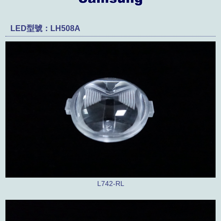
產品類別
聯絡我們
LED型號：LH508A
友站連結
外徑
型錄下載
角度
關鍵字檢索
L742-RL