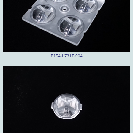
B154-L731T-004