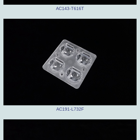
AC143-T616T
AC191-L732F