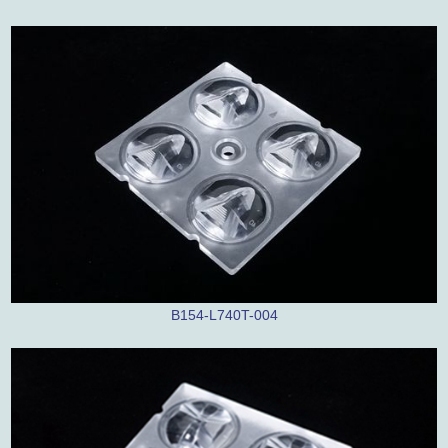
B154-L740T-004