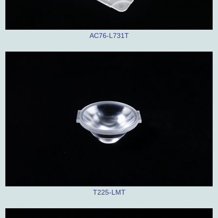
AC76-L731T
T225-LMT