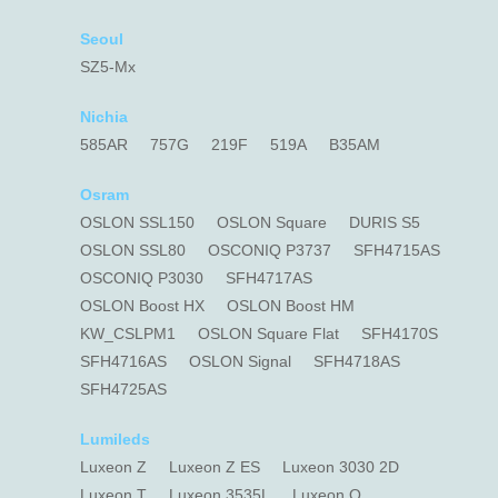
Seoul
SZ5-Mx
Nichia
585AR
757G
219F
519A
B35AM
Osram
OSLON SSL150
OSLON Square
DURIS S5
OSLON SSL80
OSCONIQ P3737
SFH4715AS
OSCONIQ P3030
SFH4717AS
OSLON Boost HX
OSLON Boost HM
KW_CSLPM1
OSLON Square Flat
SFH4170S
SFH4716AS
OSLON Signal
SFH4718AS
SFH4725AS
Lumileds
Luxeon Z
Luxeon Z ES
Luxeon 3030 2D
Luxeon T
Luxeon 3535L
Luxeon Q