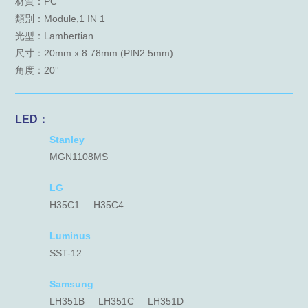
材質：PC
類別：Module,1 IN 1
光型：Lambertian
尺寸：20mm x 8.78mm (PIN2.5mm)
角度：20°
LED：
Stanley
MGN1108MS
LG
H35C1
H35C4
Luminus
SST-12
Samsung
LH351B
LH351C
LH351D