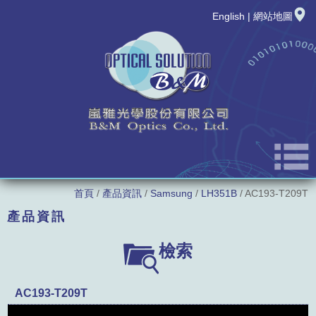
English
|
網站地圖
首頁
/
產品資訊
/
Samsung
/
LH351B
/ AC193-T209T
公司簡介
產品資訊
最新消息
LED廠牌
檢索
新品發表
LED型號
AC193-T209T
產品資訊