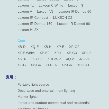
Luxeon Tx
Luxeon C White
Luxeon N
Luxeon V
Luxeon V2
Luxeon IR Domed 60
Luxeon IR Compact
LUXEON CZ
Luxeon IR Domed 150
Luxeon IR Domed 90
Luxeon HL2X
Cree
XB-D
XQ-E
XB-H
XP-E
XP-G2
XT-E White
XP-E2
XP-L
XP-G3
XP-L2
XD16
JK3030
XHP35.2
XQ-A
Jx2835
XE-G
XP-G4
CLR6A
XP-GR
XP-LR HI
應用：
Portable light source
Decorative and entertainment lighting
Marker lights
Indoor and outdoor commercial and residential
architectural lighting