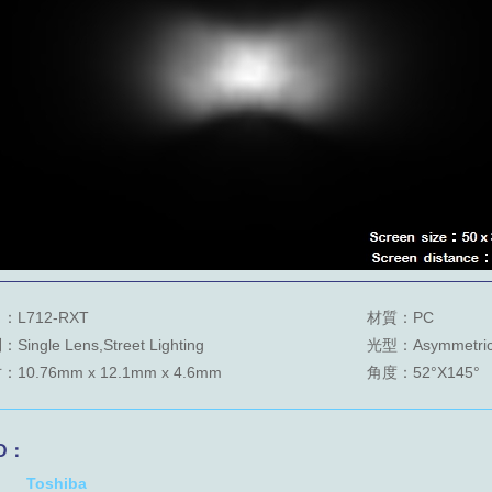
：L712-RXT
材質：PC
Single Lens,Street Lighting
光型：Asymmetri
10.76mm x 12.1mm x 4.6mm
角度：52°X145°
D：
Toshiba