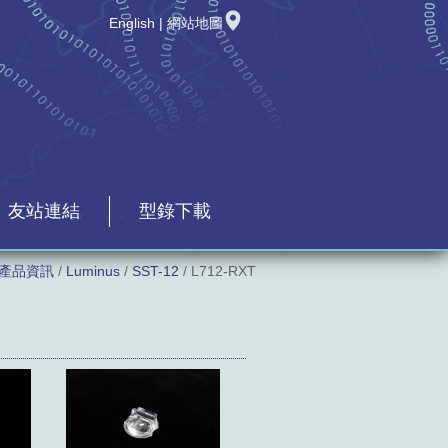
English
|
網站地圖
友站連結
型錄下載
產品資訊
/
Luminus
/
SST-12
/ L712-RXT