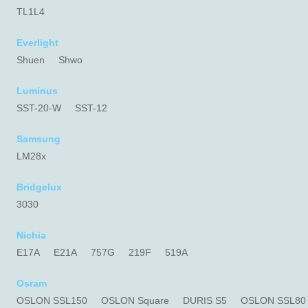
TL1L4
Everlight
Shuen
Shwo
Luminus
SST-20-W
SST-12
Samsung
LM28x
Bridgelux
3030
Nichia
E17A
E21A
757G
219F
519A
Osram
OSLON SSL150
OSLON Square
DURIS S5
OSLON SSL80