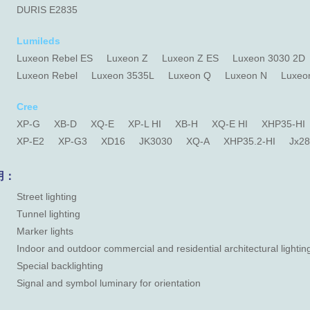
DURIS E2835
Lumileds
Luxeon Rebel ES
Luxeon Z
Luxeon Z ES
Luxeon 3030 2D
Luxeon Rebel
Luxeon 3535L
Luxeon Q
Luxeon N
Luxeo
Cree
XP-G
XB-D
XQ-E
XP-L HI
XB-H
XQ-E HI
XHP35-HI
XP-E2
XP-G3
XD16
JK3030
XQ-A
XHP35.2-HI
Jx2
用：
Street lighting
Tunnel lighting
Marker lights
Indoor and outdoor commercial and residential architectural lightin
Special backlighting
Signal and symbol luminary for orientation