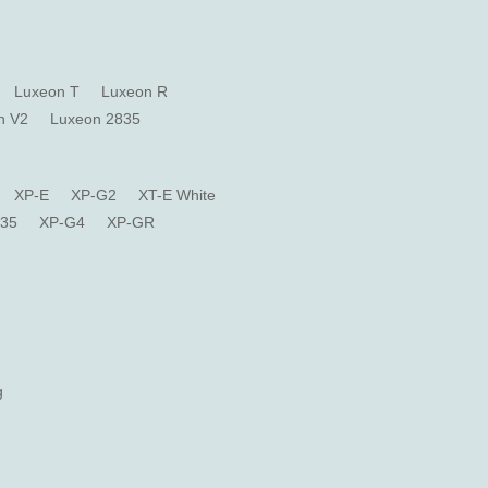
Luxeon T
Luxeon R
n V2
Luxeon 2835
XP-E
XP-G2
XT-E White
835
XP-G4
XP-GR
g