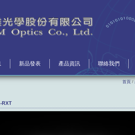
息
新品發表
產品資訊
聯絡我們
首頁
/
2-RXT