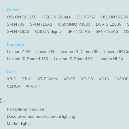
Osram
OSLON SSL150
OSLON Square
DURIS S5
OSLON SSL80
SFH4735
SFH4715AS
OSCONIQ P3030
DURIS E2835
SFH4716AS
OSLON Signal
SFH4718AS
SFH4725AS
OS
Lumileds
Luxeon Z ES
Luxeon N
Luxeon IR Domed 60
Luxeon IR C
Luxeon IR Domed 150
Luxeon IR Domed 90
Luxeon HL2X
Cree
XB-D
XB-H
XT-E White
XP-E2
XP-G3
XD16
JK3030
CLR6A
XP-LR HI
用：
Portable light source
Decorative and entertainment lighting
Marker lights