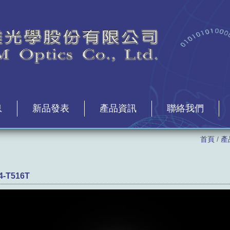
息
新品發表
產品資訊
聯絡我們
首頁
/
產
4-T516T