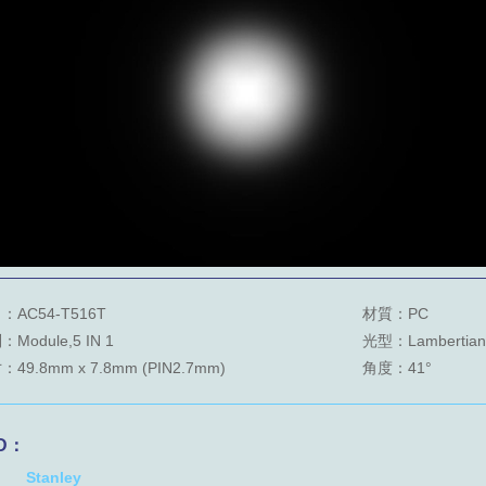
：AC54-T516T
材質：PC
Module,5 IN 1
光型：Lambertian
49.8mm x 7.8mm (PIN2.7mm)
角度：41°
D：
Stanley