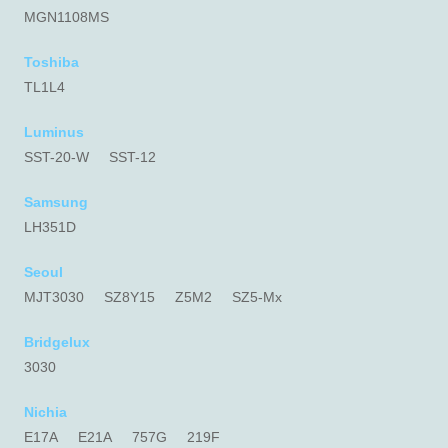
MGN1108MS
Toshiba
TL1L4
Luminus
SST-20-W
SST-12
Samsung
LH351D
Seoul
MJT3030
SZ8Y15
Z5M2
SZ5-Mx
Bridgelux
3030
Nichia
E17A
E21A
757G
219F