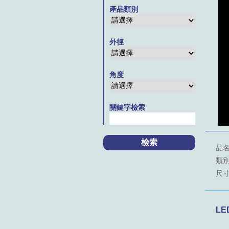
產品類別
外徑
角度
關鍵字檢索
品名
類別：
尺寸：
LE