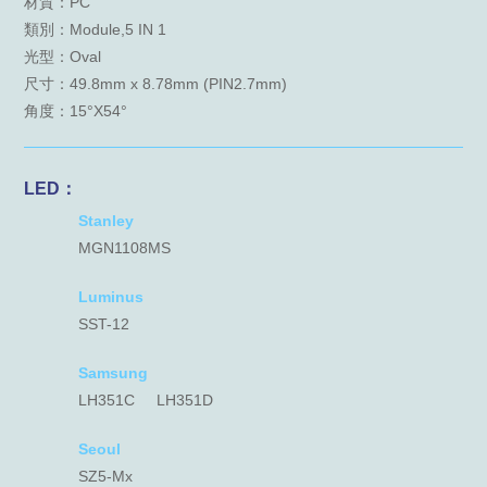
材質：PC
類別：Module,5 IN 1
光型：Oval
尺寸：49.8mm x 8.78mm (PIN2.7mm)
角度：15°X54°
LED：
Stanley
MGN1108MS
Luminus
SST-12
Samsung
LH351C
LH351D
Seoul
SZ5-Mx