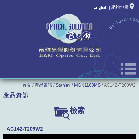
English
|
網站地圖
首頁
/
產品資訊
/
Stanley
/
MGN1108MS
/ AC142-T209W2
公司簡介
產品資訊
最新消息
LED廠牌
檢索
新品發表
LED型號
AC142-T209W2
產品資訊