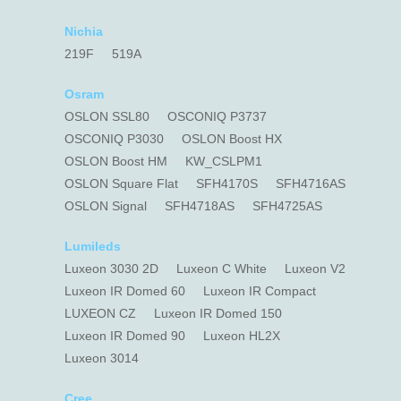
Nichia
219F
519A
Osram
OSLON SSL80
OSCONIQ P3737
OSCONIQ P3030
OSLON Boost HX
OSLON Boost HM
KW_CSLPM1
OSLON Square Flat
SFH4170S
SFH4716AS
OSLON Signal
SFH4718AS
SFH4725AS
Lumileds
Luxeon 3030 2D
Luxeon C White
Luxeon V2
Luxeon IR Domed 60
Luxeon IR Compact
LUXEON CZ
Luxeon IR Domed 150
Luxeon IR Domed 90
Luxeon HL2X
Luxeon 3014
Cree