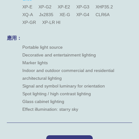
XP-E
XP-G2
XP-E2
XP-G3
XHP35.2
XQ-A
Jx2835
XE-G
XP-G4
CLR6A
XP-GR
XP-LR HI
應用：
Portable light source
Decorative and entertainment lighting
Marker lights
Indoor and outdoor commercial and residential
architectural lighting
Signal and symbol luminary for orientation
Spot lighting / high contrast lighting
Glass cabinet lighting
Effect illumination: starry sky