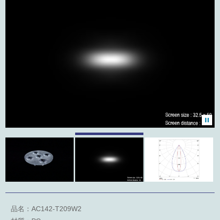
產品類別
聯絡我們
友站連結
外徑
型錄下載
角度
關鍵字檢索
品名：AC142-T209W2