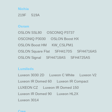
Nichia
219F
519A
Osram
OSLON SSL80
OSCONIQ P3737
OSCONIQ P3030
OSLON Boost HX
OSLON Boost HM
KW_CSLPM1
OSLON Square Flat
SFH4170S
SFH4716AS
OSLON Signal
SFH4718AS
SFH4725AS
Lumileds
Luxeon 3030 2D
Luxeon C White
Luxeon V2
Luxeon IR Domed 60
Luxeon IR Compact
LUXEON CZ
Luxeon IR Domed 150
Luxeon IR Domed 90
Luxeon HL2X
Luxeon 3014
Cree