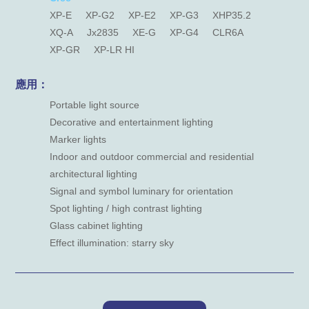
XP-E
XP-G2
XP-E2
XP-G3
XHP35.2
XQ-A
Jx2835
XE-G
XP-G4
CLR6A
XP-GR
XP-LR HI
應用：
Portable light source
Decorative and entertainment lighting
Marker lights
Indoor and outdoor commercial and residential
architectural lighting
Signal and symbol luminary for orientation
Spot lighting / high contrast lighting
Glass cabinet lighting
Effect illumination: starry sky