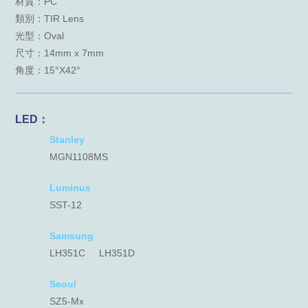
材質：PC
類別：TIR Lens
光型：Oval
尺寸：14mm x 7mm
角度：15°X42°
LED：
Stanley
MGN1108MS
Luminus
SST-12
Samsung
LH351C
LH351D
Seoul
SZ5-Mx