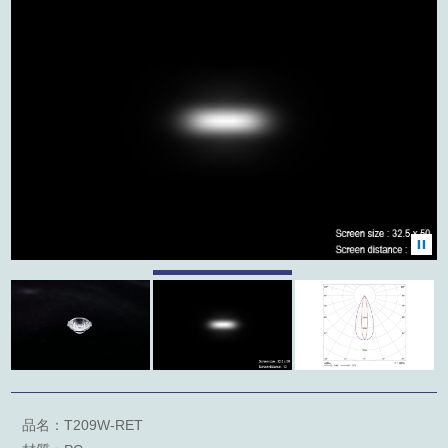
產品類別
聯絡我們
友站連結
外徑
型錄下載
角度
關鍵字檢索
品名：T209W-RET