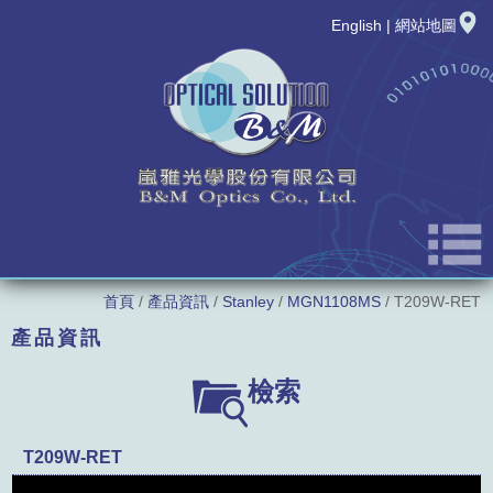
English
|
網站地圖
首頁
/
產品資訊
/
Stanley
/
MGN1108MS
/ T209W-RET
公司簡介
產品資訊
最新消息
LED廠牌
檢索
新品發表
LED型號
T209W-RET
產品資訊