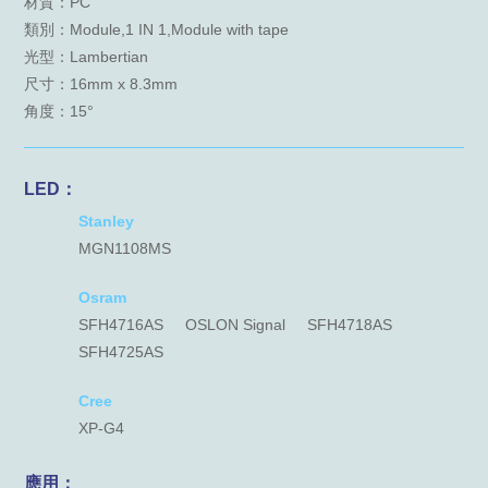
材質：PC
類別：Module,1 IN 1,Module with tape
光型：Lambertian
尺寸：16mm x 8.3mm
角度：15°
LED：
Stanley
MGN1108MS
Osram
SFH4716AS
OSLON Signal
SFH4718AS
SFH4725AS
Cree
XP-G4
應用：