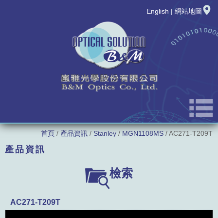
English
|
網站地圖
首頁
/
產品資訊
/
Stanley
/
MGN1108MS
/ AC271-T209T
公司簡介
產品資訊
最新消息
LED廠牌
檢索
新品發表
LED型號
AC271-T209T
產品資訊