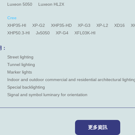
Luxeon 5050
Luxeon HL2X
Cree
XHP35-HI
XP-G2
XHP35-HD
XP-G3
XP-L2
XD16
X
XHP50.3-HI
Jx5050
XP-G4
XFL03K-HI
用：
Street lighting
Tunnel lighting
Marker lights
Indoor and outdoor commercial and residential architectural lightin
Special backlighting
Signal and symbol luminary for orientation