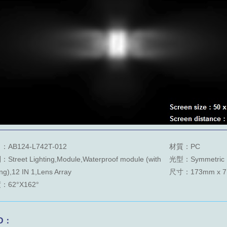
：AB124-L742T-012
材質：PC
Street Lighting,Module,Waterproof module (with
光型：Symmetric
ng),12 IN 1,Lens Array
尺寸：173mm x 71
：62°X162°
D：