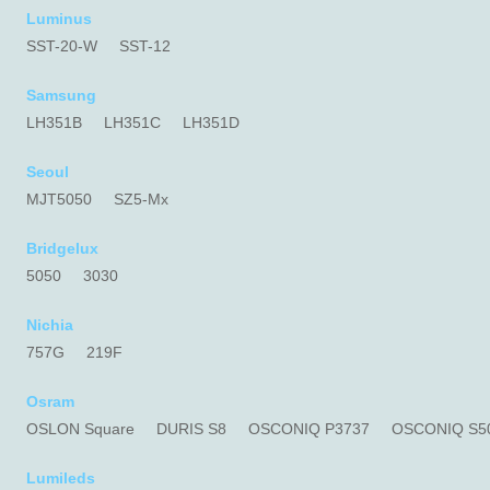
Luminus
SST-20-W
SST-12
Samsung
LH351B
LH351C
LH351D
Seoul
MJT5050
SZ5-Mx
Bridgelux
5050
3030
Nichia
757G
219F
Osram
OSLON Square
DURIS S8
OSCONIQ P3737
OSCONIQ S5
Lumileds