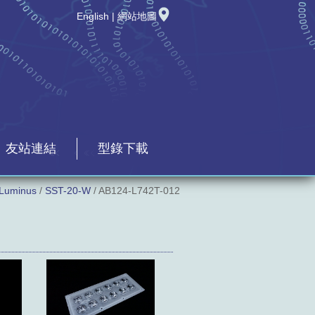
English
|
網站地圖
友站連結
型錄下載
Luminus
/
SST-20-W
/ AB124-L742T-012