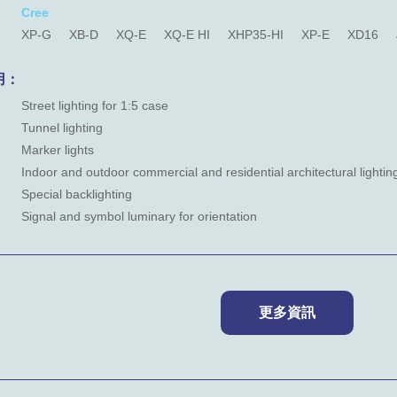
Cree
XP-G
XB-D
XQ-E
XQ-E HI
XHP35-HI
XP-E
XD16
用：
Street lighting for 1:5 case
Tunnel lighting
Marker lights
Indoor and outdoor commercial and residential architectural lightin
Special backlighting
Signal and symbol luminary for orientation