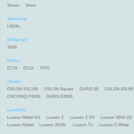
Shuen
Shwo
Samsung
LM28x
Bridgelux
3030
Nichia
E17A
E21A
757G
Osram
OSLON SSL150
OSLON Square
DURIS S5
OSLON SSL80
OSCONIQ P3030
DURIS E2835
Lumileds
Luxeon Rebel ES
Luxeon Z
Luxeon Z ES
Luxeon 3030 2D
Luxeon Rebel
Luxeon 3535L
Luxeon Tx
Luxeon C White