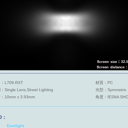
：L709-RXT
材質：PC
Single Lens,Street Lighting
光型：Symmetric
：10mm x 3.93mm
角度：IESNA SHOR
D：
Everlight