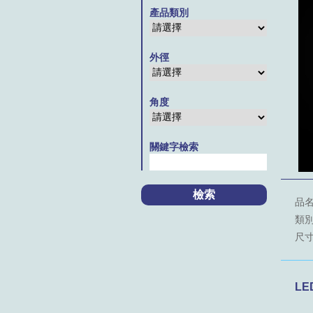
產品類別
外徑
角度
關鍵字檢索
品名
類別：
尺寸
LE