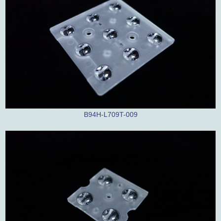
B94H-L709T-009