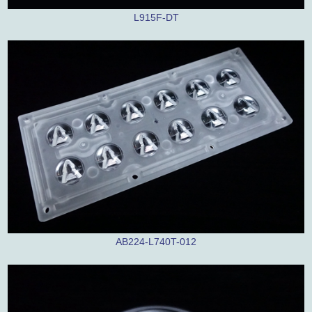
L915F-DT
AB224-L740T-012