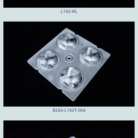
L742-RL
B154-L742T-004