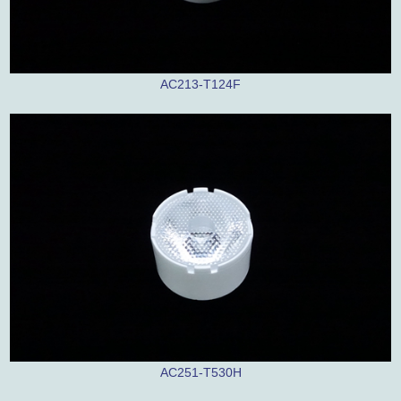
AC213-T124F
AC251-T530H