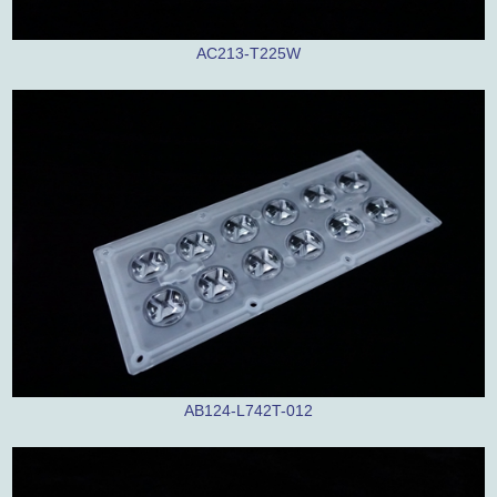
AC213-T225W
AB124-L742T-012