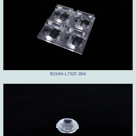
B154H-L732F-004