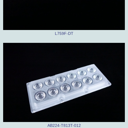
L759F-DT
AB224-T813T-012