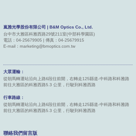
聯絡我們
友站連結
嵐雅光學股份有限公司 | B&M Optics Co., Ltd.
台中市大雅區科雅西路29號211室(中部科學園區)
電話：04-25679905 | 傳真：04-25679915
型錄下載
E-mail：marketing@bmoptics.com.tw
大眾運輸：
從朝馬轉運站沿向上路6段往前開，右轉走125縣道-中科路和科雅路
前往大雅區的科雅西路5.3 公里，行駛到科雅西路
行車路線：
從朝馬轉運站沿向上路6段往前開，右轉走125縣道-中科路和科雅路
前往大雅區的科雅西路5.3 公里，行駛到科雅西路
聯絡我們留言版