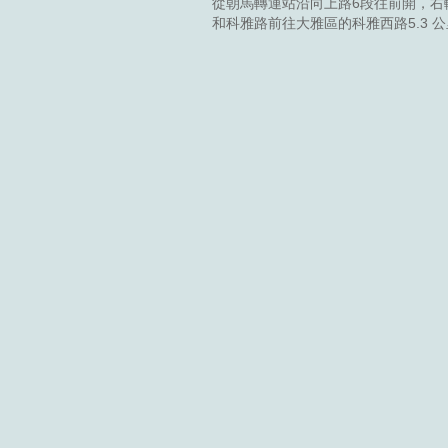
從朝馬轉運站沿向上路6段往前開，右轉
和科雅路前往大雅區的科雅西路5.3 