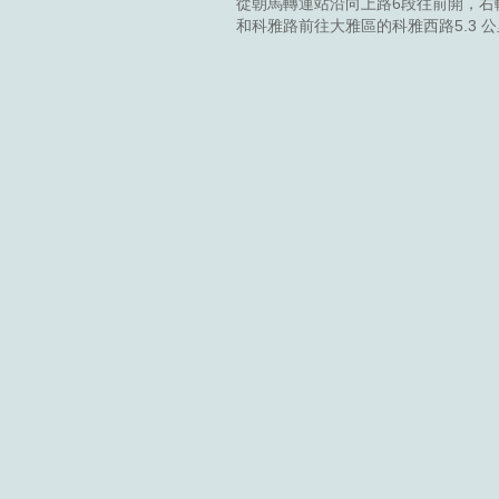
從朝馬轉運站沿向上路6段往前開，右轉
和科雅路前往大雅區的科雅西路5.3 