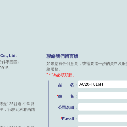
., Ltd.
聯絡我們留言版
部科學園區)
如果您有任何意見，或需要進一步的資料及服
9915
絡服務。
w
" * "為必填項目。
品 名：
*
姓 名：
走125縣道-中科路
公司名稱：
公里，行駛到科雅西路
*
E-mail：