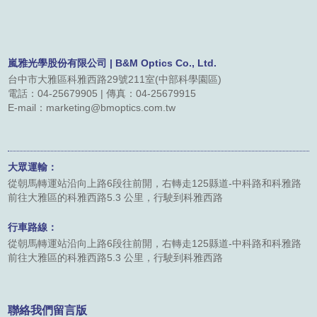
聯絡我們
友站連結
嵐雅光學股份有限公司 | B&M Optics Co., Ltd.
台中市大雅區科雅西路29號211室(中部科學園區)
電話：04-25679905 | 傳真：04-25679915
型錄下載
E-mail：marketing@bmoptics.com.tw
大眾運輸：
從朝馬轉運站沿向上路6段往前開，右轉走125縣道-中科路和科雅路
前往大雅區的科雅西路5.3 公里，行駛到科雅西路
行車路線：
從朝馬轉運站沿向上路6段往前開，右轉走125縣道-中科路和科雅路
前往大雅區的科雅西路5.3 公里，行駛到科雅西路
聯絡我們留言版