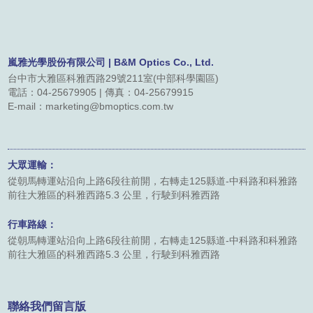
聯絡我們
友站連結
嵐雅光學股份有限公司 | B&M Optics Co., Ltd.
台中市大雅區科雅西路29號211室(中部科學園區)
電話：04-25679905 | 傳真：04-25679915
型錄下載
E-mail：marketing@bmoptics.com.tw
大眾運輸：
從朝馬轉運站沿向上路6段往前開，右轉走125縣道-中科路和科雅路
前往大雅區的科雅西路5.3 公里，行駛到科雅西路
行車路線：
從朝馬轉運站沿向上路6段往前開，右轉走125縣道-中科路和科雅路
前往大雅區的科雅西路5.3 公里，行駛到科雅西路
聯絡我們留言版