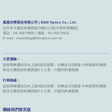
聯絡我們
友站連結
嵐雅光學股份有限公司 | B&M Optics Co., Ltd.
台中市大雅區科雅西路29號211室(中部科學園區)
電話：04-25679905 | 傳真：04-25679915
型錄下載
E-mail：marketing@bmoptics.com.tw
大眾運輸：
從朝馬轉運站沿向上路6段往前開，右轉走125縣道-中科路和科雅路
前往大雅區的科雅西路5.3 公里，行駛到科雅西路
行車路線：
從朝馬轉運站沿向上路6段往前開，右轉走125縣道-中科路和科雅路
前往大雅區的科雅西路5.3 公里，行駛到科雅西路
聯絡我們留言版